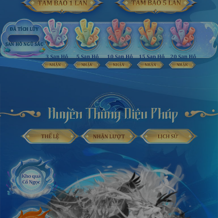
ĐÃ TÍCH LŨY
SAN HÔ NGŨ SẮC