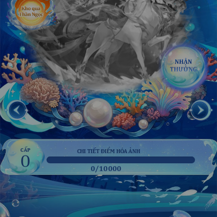
CẤP
CHI TIẾT ĐIỂM HÓA ẢNH
0
0/10000