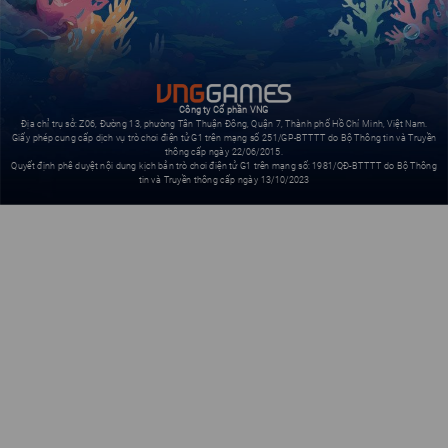
Công ty Cổ phần VNG
Địa chỉ trụ sở: Z06, Đường 13, phường Tân Thuận Đông, Quận 7, Thành phố Hồ Chí Minh, Việt Nam.
Giấy phép cung cấp dịch vụ trò chơi điện tử G1 trên mạng số 251/GP-BTTTT do Bộ Thông tin và Truyền
thông cấp ngày 22/06/2015.
Quyết định phê duyệt nội dung kịch bản trò chơi điện tử G1 trên mạng số: 1981/QĐ-BTTTT do Bộ Thông
tin và Truyền thông cấp ngày 13/10/2023