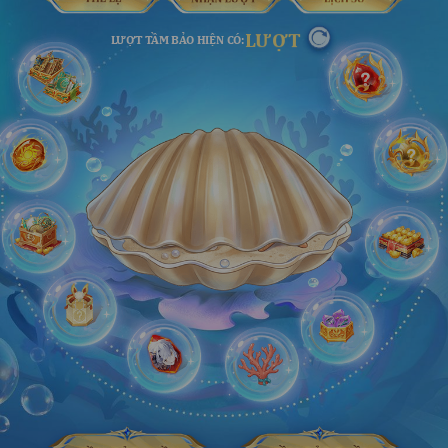
LƯỢT
LƯỢT TẦM BẢO HIỆN CÓ: