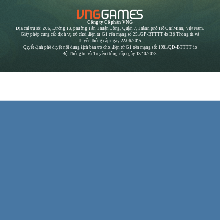
Công ty Cổ phần VNG
Địa chỉ trụ sở: Z06, Đường 13, phường Tân Thuận Đông, Quận 7, Thành phố Hồ Chí Minh, Việt Nam.
Giấy phép cung cấp dịch vụ trò chơi điện tử G1 trên mạng số 251/GP-BTTTT do Bộ Thông tin và
Truyền thông cấp ngày 22/06/2015.
Quyết định phê duyệt nội dung kịch bản trò chơi điện tử G1 trên mạng số: 1981/QĐ-BTTTT do
Bộ Thông tin và Truyền thông cấp ngày 13/10/2023.