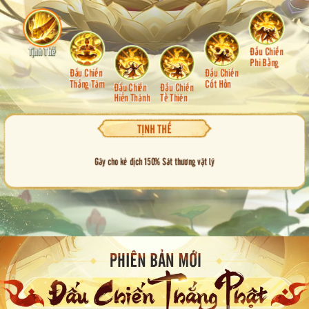
Tịnh Thế
Đấu Chiến
Phi Bằng
Đấu Chiến
Đấu Chiến
Thắng Tâm
Cốt Hồn
Đấu Chiến
Đấu Chiến
Hiển Thánh
Tề Thiên
TỊNH THẾ
Gây cho kẻ địch 150% Sát thương vật lý